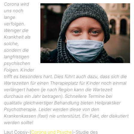
Corona wird
uns noch
lange
verfolgen.
Weniger die
Krankheit als
solche,
sondern die
langfristigen
psychischen
Folgen. Kinder
trifft es besonders hart. Dies führt auch dazu, dass sich die
Wartezeiten für einen Therapieplatz für Kinder noch einmal
verlängert haben (je nach Region kann die Wartezeit
durchaus ein Jahr betragen). Schnellere Termine bei
qualitativ gleichwertiger Behandlung bieten Heilpraktiker
Psychotherapie. Leider werden diese von den
Krankenkassen (fast) nie unterstützt. Ein Fakt, der diskutiert
werden sollte!
Laut Copsy-(
Corona und Psyche
)-Studie des