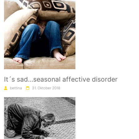
It´s sad…seasonal affective disorder
bettina
31. Oktober 2018