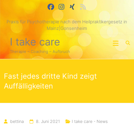
Skip
springen
to
content
Praxis für Psychotherapie nach dem Heilpraktikergesetz in
Mainz|Gonsenheim
I take care
Therapie – Coaching – Aufbruch
Fast jedes dritte Kind zeigt
Auffälligkeiten
bettina
8. Juni 2021
I take care - News