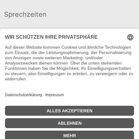
Sprechzeiten
Für einen Termin rufen Sie
mich bitte an oder schicken
mir eine
.
E-Mail
Ich freue mich auf Sie!
Links
Verband Freier Psychotherapeuten, Heilpraktiker für
Psychotherapie und Psychologischer Berater e.V.
Paracelsus Heilpraktikerschule Mainz-Wiesbaden
Copyright © 2026
, Alle Rechte vorbehalten.
I take care