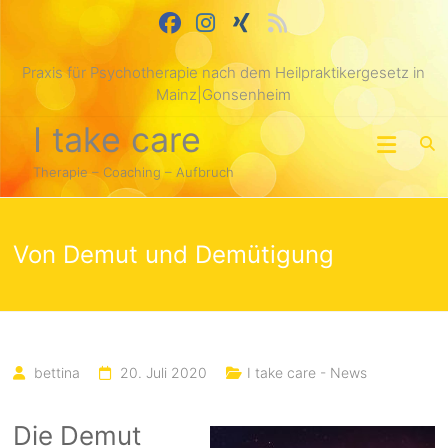
Skip
springen
to
content
Praxis für Psychotherapie nach dem Heilpraktikergesetz in
Mainz|Gonsenheim
I take care
Therapie – Coaching – Aufbruch
Von Demut und Demütigung
bettina
20. Juli 2020
I take care - News
Die Demut