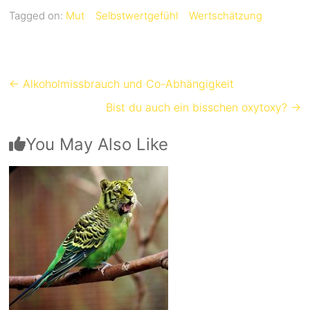
Tagged on:
Mut
Selbstwertgefühl
Wertschätzung
←
Alkoholmissbrauch und Co-Abhängigkeit
Bist du auch ein bisschen oxytoxy?
→
You May Also Like