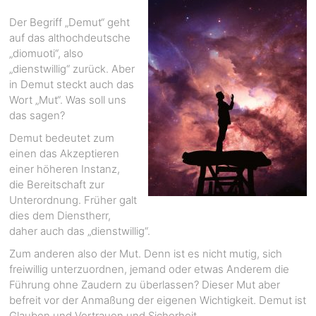
Der Begriff „Demut“ geht
auf das althochdeutsche
„diomuoti“, also
„dienstwillig“ zurück. Aber
in Demut steckt auch das
Wort „Mut“. Was soll uns
das sagen?
Demut bedeutet zum
einen das Akzeptieren
einer höheren Instanz,
die Bereitschaft zur
Unterordnung. Früher galt
dies dem Dienstherr,
daher auch das „dienstwillig“.
Zum anderen also der Mut. Denn ist es nicht mutig, sich
freiwillig unterzuordnen, jemand oder etwas Anderem die
Führung ohne Zaudern zu überlassen? Dieser Mut aber
befreit vor der Anmaßung der eigenen Wichtigkeit. Demut ist
Glauben und Vertrauen und Sicherheit.