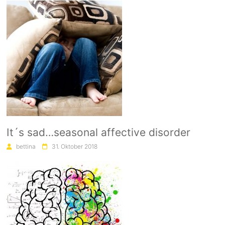
It´s sad…seasonal affective disorder
bettina
31. Oktober 2018