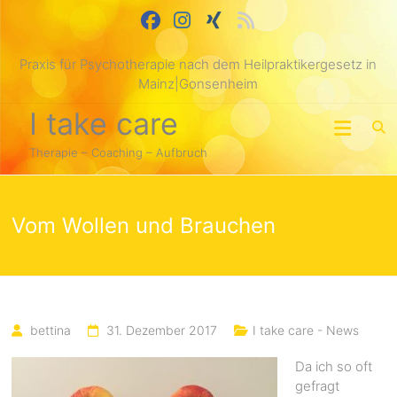
Skip
springen
to
content
Praxis für Psychotherapie nach dem Heilpraktikergesetz in
Mainz|Gonsenheim
I take care
Therapie – Coaching – Aufbruch
Vom Wollen und Brauchen
bettina
31. Dezember 2017
I take care - News
Da ich so oft
gefragt