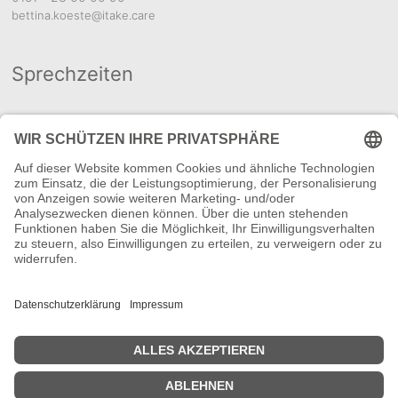
bettina.koeste@itake.care
Sprechzeiten
Für einen Termin rufen Sie
mich bitte an oder schicken
mir eine
.
E-Mail
Ich freue mich auf Sie!
Links
Verband Freier Psychotherapeuten, Heilpraktiker für
Psychotherapie und Psychologischer Berater e.V.
Paracelsus Heilpraktikerschule Mainz-Wiesbaden